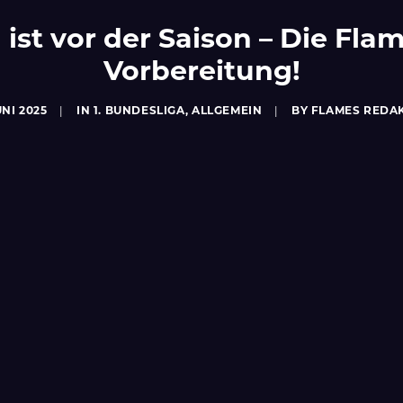
ist vor der Saison – Die Flam
Vorbereitung!
UNI 2025
|
IN
1. BUNDESLIGA
,
ALLGEMEIN
|
BY
FLAMES REDA