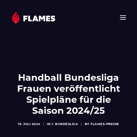
HOME
NEWS
FLAMES
Handball Bundesliga
JUNIOR FLAMES
JUGEND
Frauen veröffentlicht
VEREIN
Spielpläne für die
SPONSOREN & PARTNER
Saison 2024/25
FAN-SHOP
TICKETS
19. JULI 2024
|
IN
1. BUNDESLIGA
|
BY
FLAMES-PRESSE
EHF