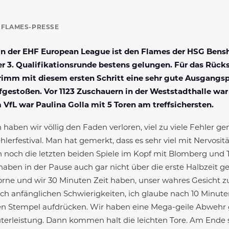
Y
FLAMES-PRESSE
in der EHF European League ist den Flames der HSG Bensh
r 3. Qualifikationsrunde bestens gelungen. Für das Rücks
rimm mit diesem ersten Schritt eine sehr gute Ausgangsp
fgestoßen. Vor 1123 Zuschauern in der Weststadthalle war
 VfL war Paulina Golla mit 5 Toren am treffsichersten.
nn haben wir völlig den Faden verloren, viel zu viele Fehler g
hlerfestival. Man hat gemerkt, dass es sehr viel mit Nervosit
h noch die letzten beiden Spiele im Kopf mit Blomberg und 
aben in der Pause auch gar nicht über die erste Halbzeit ge
orne und wir 30 Minuten Zeit haben, unser wahres Gesicht z
ch anfänglichen Schwierigkeiten, ich glaube nach 10 Minu
n Stempel aufdrücken. Wir haben eine Mega-geile Abwehr 
hüterleistung. Dann kommen halt die leichten Tore. Am Ende s