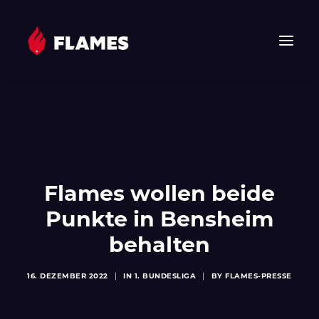
HOME
NEWS
FLAMES
JUNIOR FLAMES
Flames wollen beide
JUGEND
Punkte in Bensheim
VEREIN
behalten
SPONSOREN & PARTNER
FAN-SHOP
16. DEZEMBER 2022
|
IN
1. BUNDESLIGA
|
BY
FLAMES-PRESSE
TICKETS
EHF