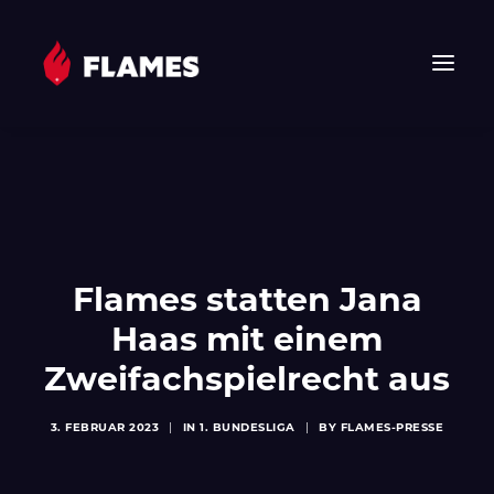
HOME
NEWS
FLAMES
JUNIOR FLAMES
Flames statten Jana
JUGEND
Haas mit einem
VEREIN
Zweifachspielrecht aus
SPONSOREN & PARTNER
FAN-SHOP
3. FEBRUAR 2023
|
IN
1. BUNDESLIGA
|
BY
FLAMES-PRESSE
TICKETS
EHF