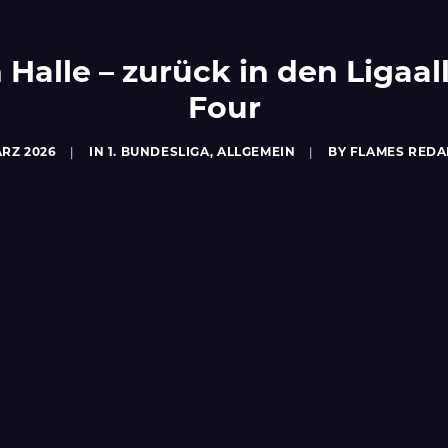
 Halle – zurück in den Ligaa
Four
ÄRZ 2026
|
IN
1. BUNDESLIGA
,
ALLGEMEIN
|
BY
FLAMES REDA