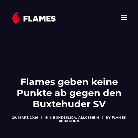
HOME
NEWS
FLAMES
JUNIOR FLAMES
Flames geben keine
JUGEND
Punkte ab gegen den
VEREIN
Buxtehuder SV
SPONSOREN & PARTNER
FAN-SHOP
29. MÄRZ 2026
|
IN
1. BUNDESLIGA
,
ALLGEMEIN
|
BY
FLAMES
REDAKTION
TICKETS
EHF