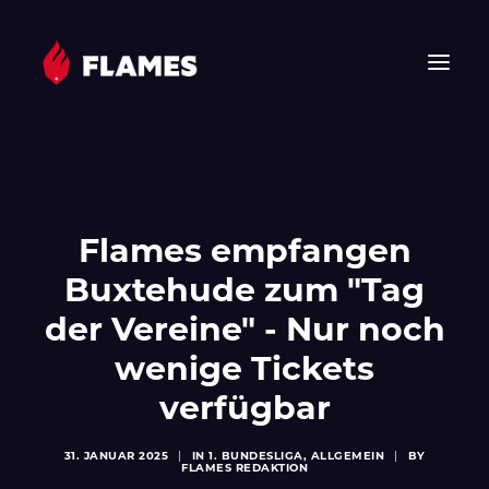
HOME
NEWS
FLAMES
Flames empfangen
JUNIOR FLAMES
Buxtehude zum "Tag
JUGEND
der Vereine" - Nur noch
VEREIN
wenige Tickets
SPONSOREN & PARTNER
verfügbar
FAN-SHOP
TICKETS
31. JANUAR 2025
|
IN
1. BUNDESLIGA
,
ALLGEMEIN
|
BY
FLAMES REDAKTION
EHF