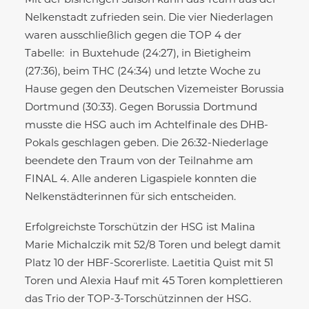
Mit der bisherigen Saison kann das Team aus der
Nelkenstadt zufrieden sein. Die vier Niederlagen
waren ausschließlich gegen die TOP 4 der
Tabelle: in Buxtehude (24:27), in Bietigheim
(27:36), beim THC (24:34) und letzte Woche zu
Hause gegen den Deutschen Vizemeister Borussia
Dortmund (30:33). Gegen Borussia Dortmund
musste die HSG auch im Achtelfinale des DHB-
Pokals geschlagen geben. Die 26:32-Niederlage
beendete den Traum von der Teilnahme am
FINAL 4. Alle anderen Ligaspiele konnten die
Nelkenstädterinnen für sich entscheiden.
Erfolgreichste Torschützin der HSG ist Malina
Marie Michalczik mit 52/8 Toren und belegt damit
Platz 10 der HBF-Scorerliste. Laetitia Quist mit 51
Toren und Alexia Hauf mit 45 Toren komplettieren
das Trio der TOP-3-Torschützinnen der HSG.