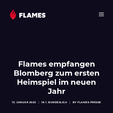
HOME
NEWS
FLAMES
Flames empfangen
JUNIOR FLAMES
JUGEND
Blomberg zum ersten
VEREIN
Heimspiel im neuen
SPONSOREN & PARTNER
Jahr
FAN-SHOP
TICKETS
13. JANUAR 2023
|
IN
1. BUNDESLIGA
|
BY
FLAMES-PRESSE
EHF