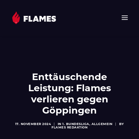
HOME
NEWS
FLAMES
Enttäuschende
JUNIOR FLAMES
Leistung: Flames
JUGEND
VEREIN
verlieren gegen
SPONSOREN & PARTNER
Göppingen
FAN-SHOP
17. NOVEMBER 2024
|
IN
1. BUNDESLIGA
,
ALLGEMEIN
|
BY
TICKETS
FLAMES REDAKTION
EHF