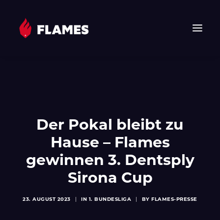
HOME
NEWS
FLAMES
Der Pokal bleibt zu
JUNIOR FLAMES
JUGEND
Hause – Flames
VEREIN
gewinnen 3. Dentsply
SPONSOREN & PARTNER
Sirona Cup
FAN-SHOP
TICKETS
23. AUGUST 2023
|
IN
1. BUNDESLIGA
|
BY
FLAMES-PRESSE
EHF