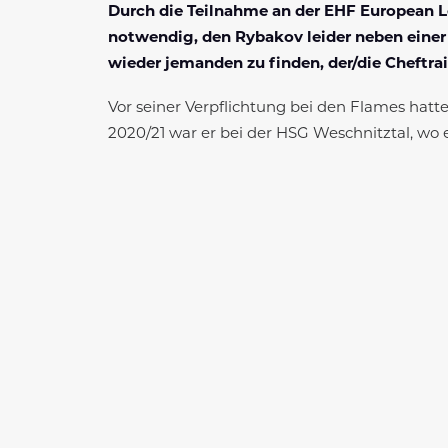
Durch die Teilnahme an der EHF European Le
notwendig, den Rybakov leider neben einer 
wieder jemanden zu finden, der/die Cheftrai
Vor seiner Verpflichtung bei den Flames hatte
2020/21 war er bei der HSG Weschnitztal, wo e
„Dennis ist Anfang letzten Jahres, nach de
keiner konnte damit rechnen, dass wir intern
je-doch unsere internationale Herausforderun
bewerkstelligen. Wir haben das Ziel nächste
weniger. Deshalb hat sich Dennis entschieden
denn es sind ja auch die Menschen, die man k
wieder irgendwo Trainer bei einer Mannschaft,
ihres Co-Trainers.
„Es war eine sehr schwere Entscheidung, weil
Jahr, als ich dazu kam, noch ganz normal in 