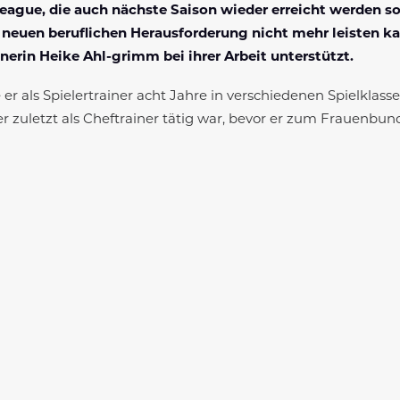
ague, die auch nächste Saison wieder erreicht werden sol
neuen beruflichen Herausforderung nicht mehr leisten kan
nerin Heike Ahl-grimm bei ihrer Arbeit unterstützt.
 er als Spielertrainer acht Jahre in verschiedenen Spielklas
r zuletzt als Cheftrainer tätig war, bevor er zum Frauenbund
m Weggang von Ilka, bei uns ein-gesprungen. Damals waren 
ational spielen. Von daher hatte sich Dennis bereit erklär
g und bei ihm zusätzlich ein Jobwechsel. Mit seinem Fullti
s Jahr auch wieder international zu spielen. Von daher wer
 aufzuhören. Das kann man absolut nachvollziehen. Wir werd
ennen- und schätzen lernt. Ich wünsche ihm für seinen weite
 die nicht so viel Aufwand betreibt, wie wir“, zeigt Heike 
 ich mich sehr wohl gefühlt und das auch sehr gerne gemacht
der Bundesliga gespielt haben und irgendwo im Mittelfeld de