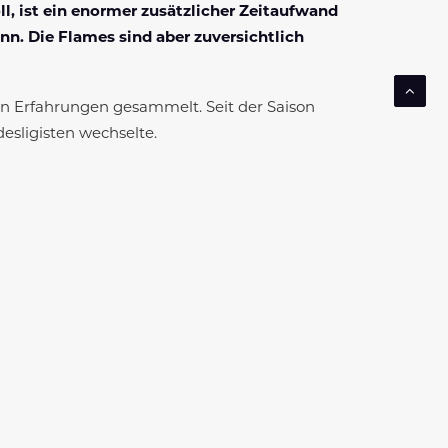
l, ist ein enormer zusätzlicher Zeitaufwand
n. Die Flames sind aber zuversichtlich
sen Erfahrungen gesammelt. Seit der Saison
esligisten wechselte.
jedoch noch andere Voraussetzungen, denn
t, es mit mir gemeinsam zu machen. Dann kam
me-Job war das zeitlich kaum möglich zu
den die Anforderungen und der Aufwand nicht
en auf jeden Fall weiter in Kontakt bleiben,
ren Weg alles Gute und vielleicht wird er
Ahlgrimm Verständnis für die Entscheidung
 habe. Fakt ist aber, dass wir vor über einem
r Tabelle standen. Damals hätte keiner