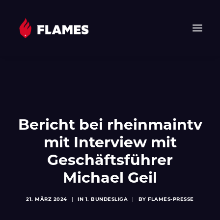
HOME
NEWS
FLAMES
Bericht bei rheinmaintv
JUNIOR FLAMES
JUGEND
mit Interview mit
VEREIN
Geschäftsführer
SPONSOREN & PARTNER
Michael Geil
FAN-SHOP
TICKETS
21. MÄRZ 2024
|
IN
1. BUNDESLIGA
|
BY
FLAMES-PRESSE
EHF