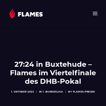
HOME
NEWS
FLAMES
JUNIOR FLAMES
27:24 in Buxtehude –
JUGEND
Flames im Viertelfinale
VEREIN
des DHB-Pokal
SPONSOREN & PARTNER
FAN-SHOP
1. OKTOBER 2023
|
IN
1. BUNDESLIGA
|
BY
FLAMES-PRESSE
TICKETS
EHF