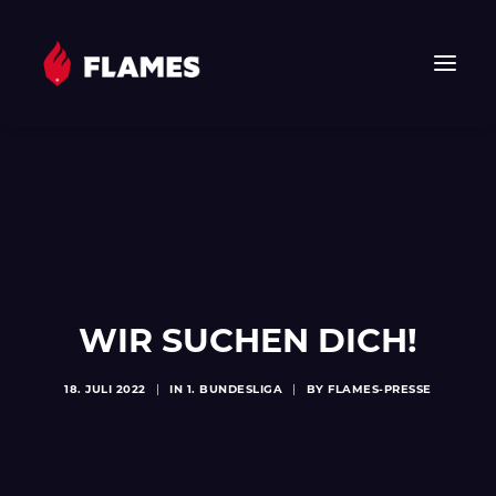
HOME
NEWS
FLAMES
JUNIOR FLAMES
JUGEND
WIR SUCHEN DICH!
VEREIN
SPONSOREN & PARTNER
18. JULI 2022
|
IN
1. BUNDESLIGA
|
BY
FLAMES-PRESSE
FAN-SHOP
TICKETS
EHF