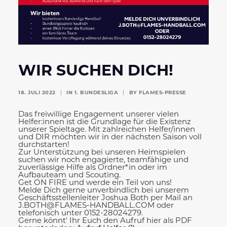
WIR SUCHEN DICH!
18. JULI 2022
|
IN
1. BUNDESLIGA
|
BY
FLAMES-PRESSE
Das freiwillige Engagement unserer vielen
Helfer:innen ist die Grundlage
für die Existenz
unserer Spieltage. Mit zahlreichen Helfer/innen
und
DIR möchten wir in der nächsten Saison voll
durchstarten!
Zur Unterstützung bei unseren Heimspielen
suchen wir noch engagierte, teamfähige und
zuverlässige Hilfe als Ordner*in oder im
Aufbauteam und Scouting.
Get ON FIRE und werde ein Teil von uns!
Melde Dich gerne unverbindlich bei unserem
Geschäftsstellenleiter Joshua Both per Mail an
J.BOTH@FLAMES-HANDBALL.COM oder
telefonisch unter
0152-28024279.
Gerne könnt‘ Ihr Euch den Aufruf hier als PDF