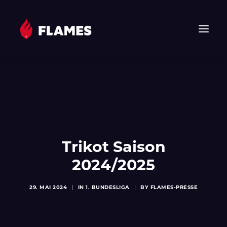
HOME
NEWS
FLAMES
JUNIOR FLAMES
JUGEND
Trikot Saison
VEREIN
2024/2025
SPONSOREN & PARTNER
29. MAI 2024
|
IN
1. BUNDESLIGA
|
BY
FLAMES-PRESSE
FAN-SHOP
TICKETS
EHF