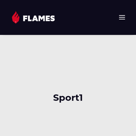
HOME
NEWS
FLAMES
JUNIOR FLAMES
JUGEND
VEREIN
Sport1
SPONSOREN & PARTNER
FAN-SHOP
TICKETS
EHF