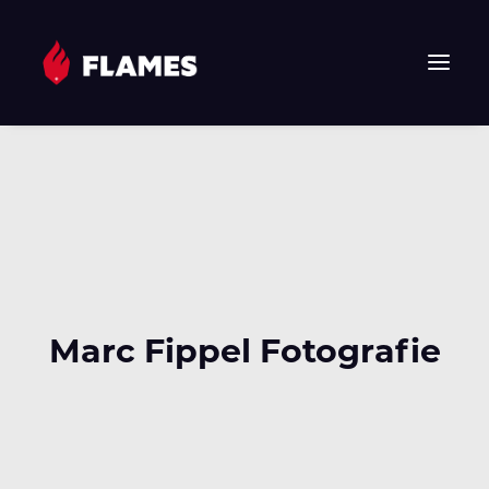
HOME
NEWS
FLAMES
JUNIOR FLAMES
JUGEND
VEREIN
Marc Fippel Fotografie
SPONSOREN & PARTNER
FAN-SHOP
TICKETS
EHF