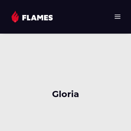
HOME
NEWS
FLAMES
JUNIOR FLAMES
JUGEND
VEREIN
Gloria
SPONSOREN & PARTNER
FAN-SHOP
TICKETS
EHF