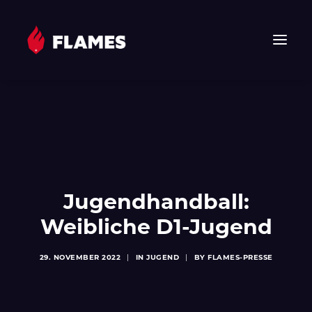
HOME
NEWS
FLAMES
JUNIOR FLAMES
JUGEND
Jugendhandball:
VEREIN
Weibliche D1-Jugend
SPONSOREN & PARTNER
29. NOVEMBER 2022
|
IN
JUGEND
|
BY
FLAMES-PRESSE
FAN-SHOP
TICKETS
EHF