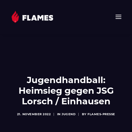
HOME
NEWS
FLAMES
JUNIOR FLAMES
Jugendhandball:
JUGEND
Heimsieg gegen JSG
VEREIN
Lorsch / Einhausen
SPONSOREN & PARTNER
FAN-SHOP
21. NOVEMBER 2022
|
IN
JUGEND
|
BY
FLAMES-PRESSE
TICKETS
EHF