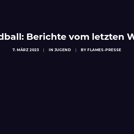
ball: Berichte vom letzten
7. MÄRZ 2023
|
IN
JUGEND
|
BY
FLAMES-PRESSE