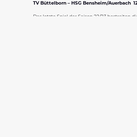
TV Büttelborn – HSG Bensheim/Auerbach 1
Das letzte Spiel der Saison 22/23 bestreiten 
Die erste Halbzeit soll die Mannschaft liebe
oder alle einfach schlecht geschlafen hatten, 
wider.
Nach dem Kampf in der ersten Halbzeit schein
und starten schnell mit einem Treffer in die z
gegnerische Treffer zugelassen. Es kommt de
das letzte Spiel der Saison insgesamt UNGES
Herzlichen Glückwunsch zum Meistertitel in de
Am kommenden Sonntag geht es für das Team
Es spielten:
Jule Schulze (3), Jule Knobloch (3), Martha Mü