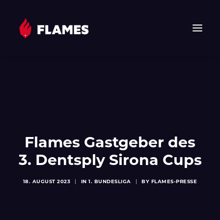
HOME
NEWS
FLAMES
JUNIOR FLAMES
JUGEND
Flames Gastgeber des
VEREIN
3. Dentsply Sirona Cups
SPONSOREN & PARTNER
18. AUGUST 2023
|
IN
1. BUNDESLIGA
|
BY
FLAMES-PRESSE
FAN-SHOP
TICKETS
EHF