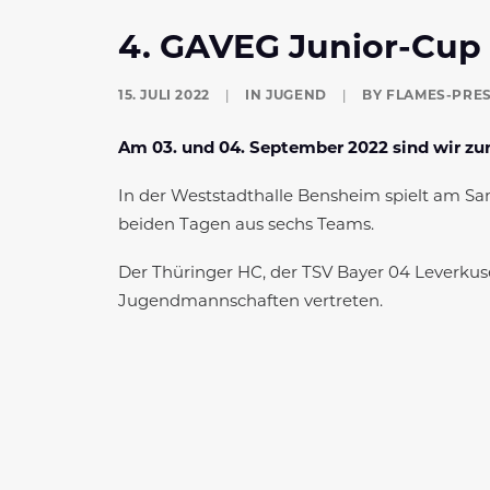
4. GAVEG Junior-Cup
15. JULI 2022
|
IN
JUGEND
|
BY
FLAMES-PRE
Am 03. und 04. September 2022 sind wir zu
In der Weststadthalle Bensheim spielt am S
beiden Tagen aus sechs Teams.
Der Thüringer HC, der TSV Bayer 04 Leverku
Jugendmannschaften vertreten.
Bei der Weiblichen B-Jugend spielen außerde
Göppingen und Bergischer HC vertreten.