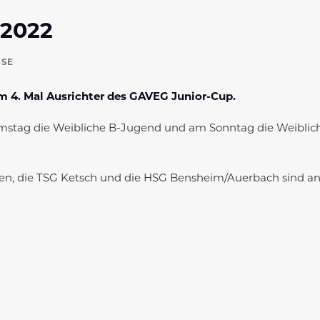
 2022
SSE
m 4. Mal Ausrichter des GAVEG Junior-Cup.
amstag die Weibliche B-Jugend und am Sonntag die Weiblic
sen, die TSG Ketsch und die HSG Bensheim/Auerbach sind an
m die TuS Königsdorf und die TSG Oberursel, bei der Weibl