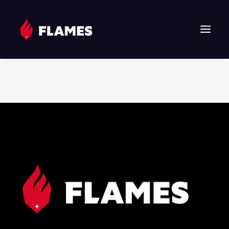
HOME
NEWS
FLAMES
JUNIOR FLAMES
JUGEND
VEREIN
SPONSOREN & PARTNER
FAN-SHOP
TICKETS
EHF