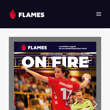
HOME
NEWS
FLAMES
JUNIOR FLAMES
JUGEND
VEREIN
SPONSOREN & PARTNER
FAN-SHOP
TICKETS
EHF