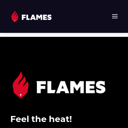
HOME
NEWS
FLAMES
JUNIOR FLAMES
JUGEND
VEREIN
SPONSOREN & PARTNER
FAN-SHOP
TICKETS
Feel the heat!
EHF