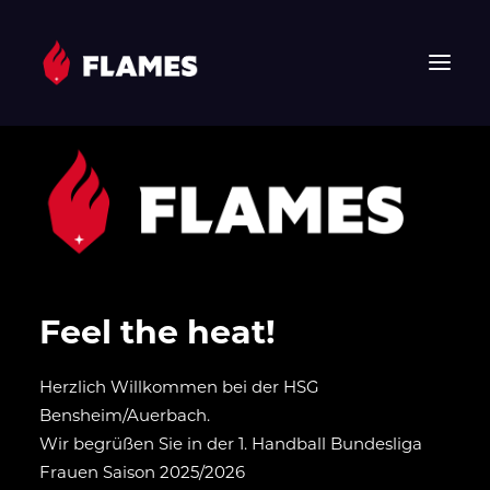
HOME
NEWS
FLAMES
JUNIOR FLAMES
JUGEND
Feel the heat!
VEREIN
SPONSOREN & PARTNER
Herzlich Willkommen bei der HSG
FAN-SHOP
Bensheim/Auerbach.
TICKETS
Wir begrüßen Sie in der 1. Handball Bundesliga
Frauen Saison 2025/2026
EHF